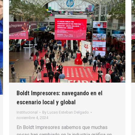
Boldt Impresores: navegando en el
escenario local y global
Institucional
By
Lucas Esteban Delgado
noviembre 4, 2024
En Boldt Impresores sabemos que muchas
cosas han cambiado en la industria gráfica en