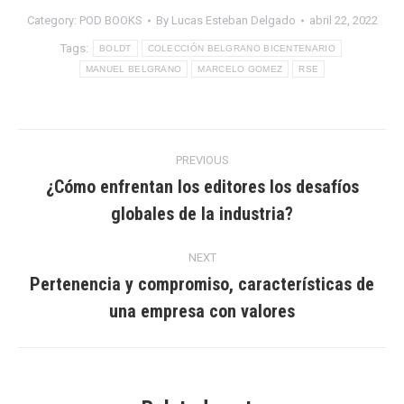
Category:
POD BOOKS
By
Lucas Esteban Delgado
abril 22, 2022
Tags:
BOLDT
COLECCIÓN BELGRANO BICENTENARIO
MANUEL BELGRANO
MARCELO GOMEZ
RSE
Post
PREVIOUS
navigation
¿Cómo enfrentan los editores los desafíos
Previous
globales de la industria?
post:
NEXT
Pertenencia y compromiso, características de
Next
una empresa con valores
post: