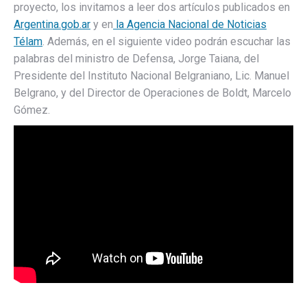
proyecto, los invitamos a leer dos artículos publicados en
Argentina.gob.ar
y en
la Agencia Nacional de Noticias
Télam
. Además, en el siguiente video podrán escuchar las
palabras del ministro de Defensa, Jorge Taiana, del
Presidente del Instituto Nacional Belgraniano, Lic. Manuel
Belgrano, y del Director de Operaciones de Boldt, Marcelo
Gómez.