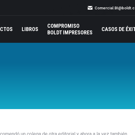
Comercial.BI@boldt.
COMPROMISO
UCTOS
LIBROS
CASOS DE ÉXI
BOLDT IMPRESORES
omendó un colega de otra editorial y ahora a la vez también