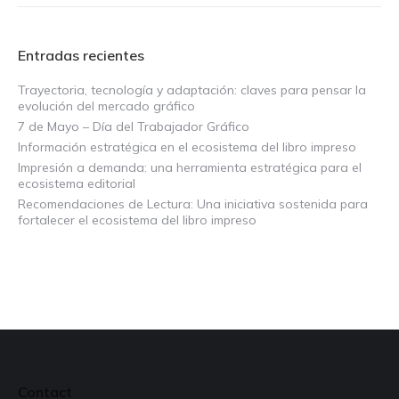
Entradas recientes
Trayectoria, tecnología y adaptación: claves para pensar la
evolución del mercado gráfico
7 de Mayo – Día del Trabajador Gráfico
Información estratégica en el ecosistema del libro impreso
Impresión a demanda: una herramienta estratégica para el
ecosistema editorial
Recomendaciones de Lectura: Una iniciativa sostenida para
fortalecer el ecosistema del libro impreso
Contact