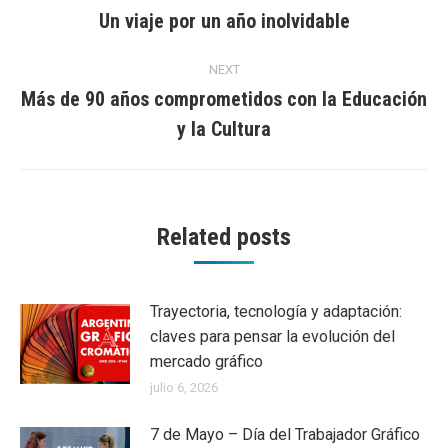
navigation
Un viaje por un año inolvidable
Previous
post:
NEXT
Más de 90 años comprometidos con la Educación
Next
y la Cultura
post:
Related posts
Trayectoria, tecnología y adaptación:
claves para pensar la evolución del
mercado gráfico
julio 6, 2026
7 de Mayo – Día del Trabajador Gráfico